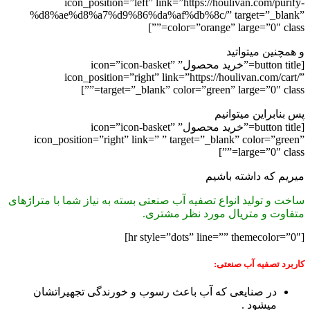
icon_position=”left” link=”https://houlivan.com/purify-
%d8%ae%d8%a7%d9%86%da%af%db%8c/” target=”_blank”
color=”orange” large=”0″ class=””]
و همچنین میتواتید
[button title=”خرید محصول” icon=”icon-basket”
icon_position=”right” link=”https://houlivan.com/cart/”
target=”_blank” color=”green” large=”0″ class=””]
پس بنابراین میتوانیم
[button title=”خرید محصول” icon=”icon-basket”
icon_position=”right” link=” ” target=”_blank” color=”green”
large=”0″ class=””]
میریم که داشته باشیم
ساخت و تولید انواع تصفیه آب صنعتی بسته به نیاز شما با متراژهای
متفاوت و متریال مورد نظر مشتری.
[hr style=”dots” line=”” themecolor=”0″]
کاربرد تصفیه آب صنعتی:
در صنایعی که آب باعث رسوب و خورندگی تجهیراتشان
میشود .