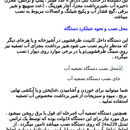
این دستگاه در حالت کلی دارای 6 عدد فیلتر ، پمپ و ترانس، مخزن
ذخیره آب ،شیربرداشت مجزا، آچار هوزینگ ، 2عدد سوییچ و شیر
برقی ،گیج فشار آب و پکیج شیلنگ و اتصالات مربوط به نصب
میباشد.
محل نصب و نحوه عملکرد دستگاه
این دستگاه داخل کابینت ظرفشویی در آشپزخانه و یا هرجای دیگر
که مدنظر داریم نصب می شود.شیر برداشت مجزای آب تصفیه نیز
روی سینگ ظرفشویی(و یا در برخی موارد روی دیوار ) نصب
میگردد .
جای نصب دستگاه تصفیه آب
شما میتوانید برای خوردن و آشامیدن ،غذاپختن و یا آبکشی نهایی
برنج ، میوه و سبزیجات از شیر برداشت مخصوص آب تصفیه
استفاده نمایید .
همچنین دستگاه تصفیه آب 6مرحله ای فول با برق روشن میشود .
برق مورد نیاز برای این دستگاه 24ولت بوده که توسط یک ترانس
تبدیل 220به24 که روی دستگاه نصب میباشد تامین میگردد . از
لحاظ تداخل آب با برق تمام مسایل ایمنی و استاندارد سازی لحاظ