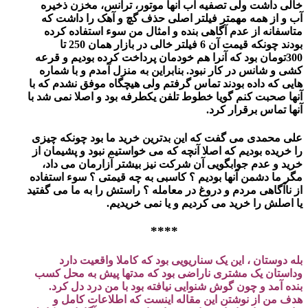
خالی داشت ولی تصفیه آب آنها موتور، ترانس، مخزن ذخیره
آب و از همه مهمتر فیلتر اصلی حذف گچ و آهک را داشت که
متاسفانه از عدم آگاهی بنده و امثال من سوء استفاده کرده
بودند چونکه قیمت آن 6 فیلتر خالی در بازار همان 250 تا
300تومان بود که آنرا هم خودمان پرداخت کرده بودیم و قرعه
کشی و شانس در کار نبود. بنابراین به منزل آمدم و با شماره
هایی که داده بودند تماس گرفتم ولی هیچگاه موفق نشدم که با
آنها صحبت کنم گویا خطوط تلفن یکطرفه بود و اصلا نمی شد با
آنها تماس برقرار کرد.
علی محمدی می گفت که این بدترین خرید ما بود چونکه چیزی
را خریده بودیم که اصلا آنچه که می خواستیم نبود و پشیمان از
خرید و عدم جوابگویی آن شرکت نیز بیشتر آزارمان می داد،
مگر ما دشمن آنها بودیم ؟ کاسبی به چه قیمتی ؟ سوء استفاده
از ناآگاهی مردم و دروغ در معامله ؟ راستش را به ما می گفتید
یا اصلش را خرید می کردیم و یا نمی خریدیم.
****
بله دوستان ، این یک سناریویی بود که کاملا واقعیت دارد
وداستان یک مشتری ناراضی بود که مدتها پیش به محل کسب
بنده آمد و چون گوش شنوایی نیافته بود با من درد دل کرد.
هدف من از نوشتن این مقاله اینست که اطلاعات کامل و