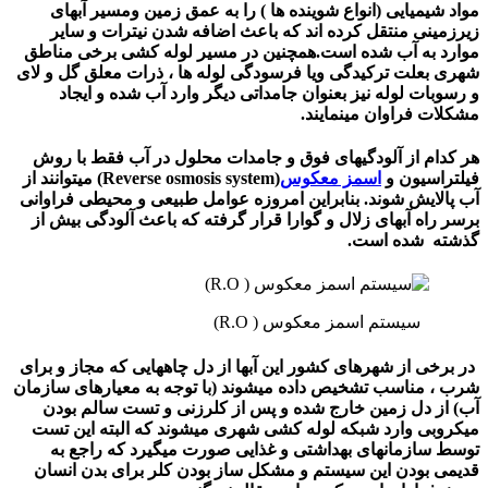
مواد شیمیایی (انواع شوینده ها ) را به عمق زمین ومسیر آبهای
زیرزمینی منتقل کرده اند که باعث اضافه شدن نیترات و سایر
موارد به آب شده است.همچنین در مسیر لوله کشی برخی مناطق
شهری بعلت ترکیدگی ویا فرسودگی لوله ها ، ذرات معلق گل و لای
و رسوبات لوله نیز بعنوان جامداتی دیگر وارد آب شده و ایجاد
مشکلات فراوان مینمایند.
هر کدام از آلودگیهای فوق و جامدات محلول در آب فقط با روش
فیلتراسیون و
اسمز معکوس
(Reverse osmosis system) میتوانند از
آب پالایش شوند. بنابراین امروزه عوامل طبیعی و محیطی فراوانی
برسر راه آبهای زلال و گوارا قرار گرفته که باعث آلودگی بیش از
گذشته شده است.
سیستم اسمز معکوس ( R.O)
در برخی از شهرهای کشور این آبها از دل چاههایی که مجاز و برای
شرب ، مناسب تشخیص داده میشوند (با توجه به معیارهای سازمان
آب) از دل زمین خارج شده و پس از کلرزنی و تست سالم بودن
میکروبی وارد شبکه لوله کشی شهری میشوند که البته این تست
توسط سازمانهای بهداشتی و غذایی صورت میگیرد که راجع به
قدیمی بودن این سیستم و مشکل ساز بودن کلر برای بدن انسان