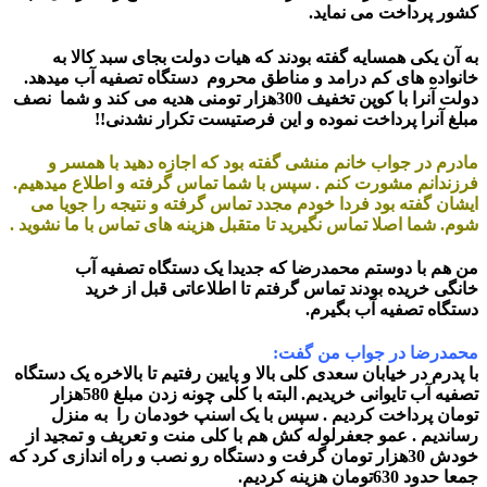
کشور پرداخت می نماید.
به آن یکی همسایه گفته بودند که هیات دولت بجای سبد کالا به
خانواده های کم درامد و مناطق محروم دستگاه تصفیه آب میدهد.
دولت آنرا با کوپن تخفیف 300هزار تومنی هدیه می کند و شما نصف
مبلغ آنرا پرداخت نموده و این فرصتیست تکرار نشدنی!!
مادرم در جواب خانم منشی گفته بود که اجازه دهید با همسر و
فرزندانم مشورت کنم . سپس با شما تماس گرفته و اطلاع میدهیم.
ایشان گفته بود فردا خودم مجدد تماس گرفته و نتیجه را جویا می
شوم. شما اصلا تماس نگیرید تا متقبل هزینه های تماس با ما نشوید .
من هم با دوستم محمدرضا که جدیدا یک دستگاه تصفیه آب
خانگی خریده بودند تماس گرفتم تا اطلاعاتی قبل از خرید
دستگاه تصفیه آب بگیرم.
محمدرضا در جواب من گفت:
با پدرم در خیابان سعدی کلی بالا و پایین رفتیم تا بالاخره یک دستگاه
تصفیه آب تایوانی خریدیم. البته با کلی چونه زدن مبلغ 580هزار
تومان پرداخت کردیم . سپس با یک اسنپ خودمان را به منزل
رساندیم . عمو جعفرلوله کش هم با کلی منت و تعریف و تمجید از
خودش 30هزار تومان گرفت و دستگاه رو نصب و راه اندازی کرد که
جمعا حدود 630تومان هزینه کردیم.