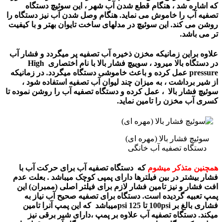
که اشاره شد ، هنگام قطع شدن آب شهر ، این سوئیچ دستگاه
تصفیه آب را خاموش می نماید. هنگام وصل شدن آب نیز دستگاه را
روشن می کند. این سوئیچ در مدلهای ساخت تایوان بهتر و با کیفیت
تر می باشد.
علاوه براین زمانیکه مخزن ذخیره آب تصفیه پر میگردد و فشار آب
در دستگاه بالا میرود ، سوییچ فشار بالا با نام اختصاری High
pressure عمل کرده و باعث خاموشی دستگاه میگردد. در زمانیکه
از شیر برداشت ، به میزان چند لیوان آب تصفیه استفاده شود ،
سوئیچ فشار بالا ، عمل کرده و دستگاه تصفیه آب را روشن نموده تا
کسری آب مخزن را تامین نماید.
سوئیچ فشار بالا (مهره ای)
دستگاه تصفیه آب خانگی
همچنین متذکر میشوم
که دستگاه تصفیه آب برای حرکت آب با
فشار بیشتر در بین فیلترها دارای پمپی کوچک میباشد . بعلت عدم
افت فشار و نیز تامین فشار لازم برای فیلتر اصلی (ممبران) این
پمپ تعبیه گردیده است. دستگاه برای تصفیه صحیح آب نیاز به
فشاری بالغ بر 100psi تا 125 psiمیباشد که این پمپ آنرا تامین
میکند. دستگاه تصفیه آب علاوه بر پمپ ،دارای شیر برقی نیز