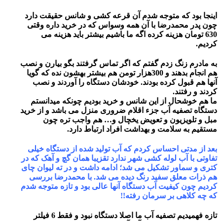
اینجا بود که متوجه شدم آن قرعه کشی و شانس حقیقت دارد
چون پدر محمدرضا با آن همه وسواس که در خرید داره وقتی
630 تومان هزینه کرده اگه ما باشیم بیشتر باید هزینه می
کردیم.
به مادرم زنگ زدم گفتم که اگر تماس گرفتند بگو بیارن و نصب
هم انجام بدهند و 300هزار تومن هم بیشتر بهشون نده که گویا
آنها هم قبول کرده بودند. خودشان دستگاه را آوردند و نصب
کردند و رفتند.
ما هم خوشحال از این شانس و خرید بودیم چونکه میدانستم
دستگاه تصفیه آب جزء اقلام ضروری منزل می باشد و از خرید
مبل و تلویزیون و تعویض یخچال و… هم واجب تره چون
مستقیم به سلامت و بهداشت افراد ارتباط دارد.
بعد از مدتی احساس کردم که آب تولید شده از دستگاه خیلی
تفاوتی با آب لوله کشی شهر ندارد تقزیبا همان گچ و آهک که در
کتری و سماور تشکیل می شد؛ ادامه داشت و در ته لیوان چای
هم ذرات معلق سفید رنگ دیده می شد. با محمدرضا بررسی
کردیم چون کیفیت آب دستگاه آنها عالی بود و تازه متوجه شدم
که چه کلاهی بر سرمان رفته!!
تازه فهمیدیم تصفیه آب ما اصلا دستگاه نبود و فقط 6 فیلتر