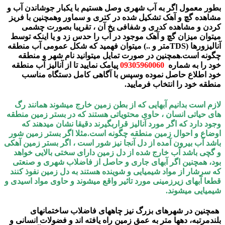
بطور معمول اگر به آب شهری وصل هستیم با یکبار جوشاندن آب و
مشاهده گچ و آهک تشکیل شده در کتری و سماور وهمچنین با فریز
کردن و مشاهده کدری و شفافی یخ آن ، تقریبا بصورت چشمی
میتوان میزان گچ و آهک موجود در آب را حدس زد و یا اینکه توسط
آنالیزورها (TDSمتر و ..) میتوان فهمید که شکل عمومی آب منطقه
چگونه است.همچنین در صورت تمایل میتوانید نام شهر و منطقه
خود را به شماره
09305960060
پیامک نمایید تا از آنالیز آب منطقه
خود اطلاع حاصل نموده وسپس با آگاهی کامل دستگاه مناسب
منطقه خود را انتخاب فرمایید.
لازم است بدانیم آبهایی که از بطن زمین خارج میشوند همانند رگ
های حیاتی انسان ، حاوی محتویاتی هستند که در بستر زمین منطقه
وجود دارد که اگر مورد آنالیز قراربگیرند دقیقا نشان میدهند که
اوضاع و احوال زمین منطقه چگونه است.مثلا اگر بستر زمین شور
باشد آب بیرون آمده از دل آنجا نیز شور است ، اگر بستر زمین آهکی
و گچی باشد آب خارج شده از دل زمین دارای سختی بالایی خواهد
بود، همچنین اگر آبهای جاری و حاصل از فاضلاب شهری و صنعتی
که سرشار از مواد شیمیایی و شوینده هستند به دل زمین نفوذ کنند
قطعا آبهای زیرزمینی مورد تاثیر واقع میشوند و حاوی مواد اسیدی و
شیمیایی میشوند.
همچنین در شهرهای بزرگ نیز چاههای فاضلاب ساختمانهای
بلندمرتبه، دهها متر به عمق زمین راه یافته اند و فضولات انسانی و