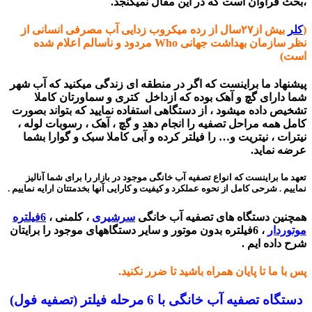
،بحث فراوان است که در این مقال نمیگنجد.
(
کلر
بیش از۲۷سال از رده میکروب زدایی آب مصرفی انسانی از
نظر سازمان بهداشت جهانی Who مردود و ناسالم اعلام شده‌
است)
پیشنهاد ما براینست که اگر در منطقه ای زندگی میکنید که آب شهر
شما دارای گچ و آهک بوده که ازداخل کتری و سماورتان کاملا
تشخیص داده میشود ، از دستگاهی استفاده نمایید که بتواند بصورت
کامل همه مراحل تصفیه را انجام دهد و گچ ، آهک ، رسوبات لوله ،
نیترات ، نیتریت و… را فیلتر کرده و آبی کاملا سبک و گوارا بشما
عرضه نماید.
تعهد ما براینست که انواع تصفیه آب خانگی موجود در بازار را برای شما آنالیز
نماییم . شرحی کامل از نحوه عملکرد و کیفیت و کارایی آنها بخدمتتان ارایه نماییم .
همچنین دستگاه های تصفیه آب خانگی
سرشیری
، کلمنی ،
6فیلتره
موتوردار
، 6فیلتره بدون موتور و سایر دستگاههای موجود را برایتان
شرح داده ایم .
پس با ما تا پایان همراه باشید تا ضرر نکنید.
دستگاه تصفیه آب خانگی با 6 مرحله فیلتر (تصفیه فول)