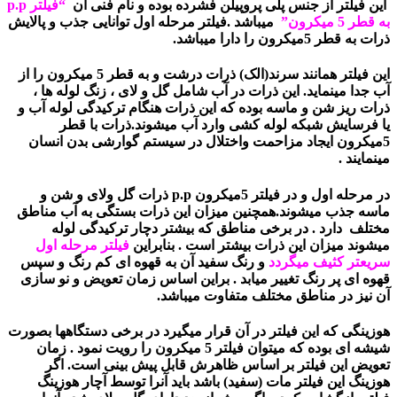
این فیلتر از جنس پلی پروپیلن فشرده بوده و نام فنی آن
“فیلتر p.p
به قطر 5 میکرون”
میباشد .فیلتر مرحله اول توانایی جذب و پالایش
ذرات به قطر 5میکرون را دارا میباشد.
این فیلتر همانند سرند(الک) ذرات درشت و به قطر 5 میکرون را از
آب جدا مینماید. این ذرات در آب شامل گل و لای ، زنگ لوله ها ،
ذرات ریز شن و ماسه بوده که این ذرات هنگام ترکیدگی لوله آب و
یا فرسایش شبکه لوله کشی وارد آب میشوند.ذرات با قطر
5میکرون ایجاد مزاحمت واختلال در سیستم گوارشی بدن انسان
مینمایند .
در مرحله اول و در فیلتر 5میکرون p.p ذرات گل ولای و شن و
ماسه جذب میشوند.همچنین میزان این ذرات بستگی به آب مناطق
مختلف دارد . در برخی مناطق که بیشتر دچار ترکیدگی لوله
میشوند میزان این ذرات بیشتر است . بنابراین
فیلتر مرحله اول
سریعتر کثیف میگردد
و رنگ سفید آن به قهوه ای کم رنگ و سپس
قهوه ای پر رنگ تغییر میابد . براین اساس زمان تعویض و نو سازی
آن نیز در مناطق مختلف متفاوت میباشد.
هوزینگی که این فیلتر در آن قرار میگیرد در برخی دستگاهها بصورت
شیشه ای بوده که میتوان فیلتر 5 میکرون را رویت نمود . زمان
تعویض این فیلتر بر اساس ظاهرش قابل پیش بینی است. اگر
هوزینگ این فیلتر مات (سفید) باشد باید آنرا توسط آچار هوزینگ