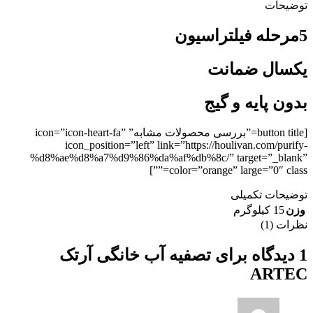
توضیحات
5مرحله فیلتراسیون
یکسال ضمانت
بدون پایه و گیج
[button title=”بررسی محصولات مشابه” icon=”icon-heart-fa”
icon_position=”left” link=”https://houlivan.com/purify-
%d8%ae%d8%a7%d9%86%da%af%db%8c/” target=”_blank”
color=”orange” large=”0″ class=””]
توضیحات تکمیلی
وزن
15 کیلوگرم
نظرات (1)
1 دیدگاه برای
تصفیه آب خانگی آرتک
ARTEC