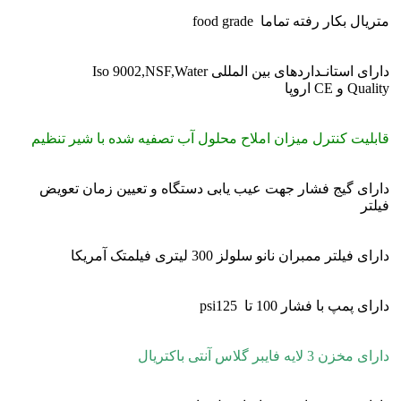
متریال بکار رفته تماما food grade
دارای استانـداردهای بین المللی Iso 9002,NSF,Water
Quality و CE اروپا
قابلیت کنترل میزان املاح محلول آب تصفیه شده با شیر تنظیم
دارای گیج فشار جهت عیب یابی دستگاه و تعیین زمان تعویض
فیلتر
دارای فیلتر ممبران نانو سلولز 300 لیتری فیلمتک آمریکا
دارای پمپ با فشار 100 تا psi125
دارای مخزن 3 لایه فایبر گلاس آنتی باکتریال