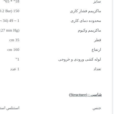
سایز
18” * 65”
ماکزیمم فشار کاری
150 Psi (10.2 Bar)
محدوده دمای کاری
1 ~ 49 (34 ~ 120)
ماکزیمم وکیوم
127 mm Hg)
قطر
35 cm
ارتفاع
160 cm
لوله کشی ورودی و خروجی
1”
تعداد
1 عدد
شاسی :
(Structure)
جنس
استنلس استیل 