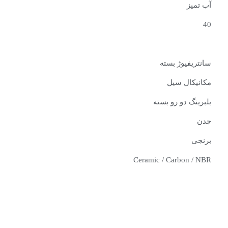
آب تمیز
40
سانتریفیوژ بسته
مکانیکال سیل
بلبرینگ دو رو بسته
چدن
برنجی
Ceramic / Carbon / NBR