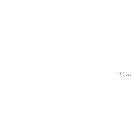
ز )10