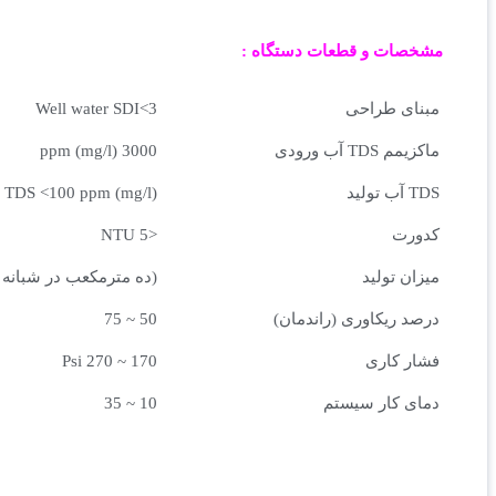
مشخصات و قطعات
دستگاه
:
مبنای طراحی
Well water SDI<3
ماکزیمم TDS آب ورودی
3000 ppm (mg/l)
TDS آب تولید
TDS <100 ppm (mg/l)
کدورت
<5 NTU
میزان تولید
(ده مترمکعب در شبانه رو
درصد ریکاوری (راندمان)
50 ~ 75
فشار کاری
170 ~ 270 Psi
دمای کار سیستم
10 ~ 35