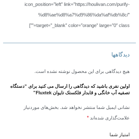
icon_position=”left” link=”https://houlivan.com/purify-
%d8%ae%d8%a7%d9%86%da%af%db%8c/”
target=”_blank” color=”orange” large=”0″ class=””]
دیدگاهها
هیچ دیدگاهی برای این محصول نوشته نشده است.
اولین نفری باشید که دیدگاهی را ارسال می کنید برای “دستگاه
تصفیه آب خانگی و قابدار فلکستک تایوان Fluxtek”
نشانی ایمیل شما منتشر نخواهد شد.
بخش‌های موردنیاز
علامت‌گذاری شده‌اند
*
امتیاز شما